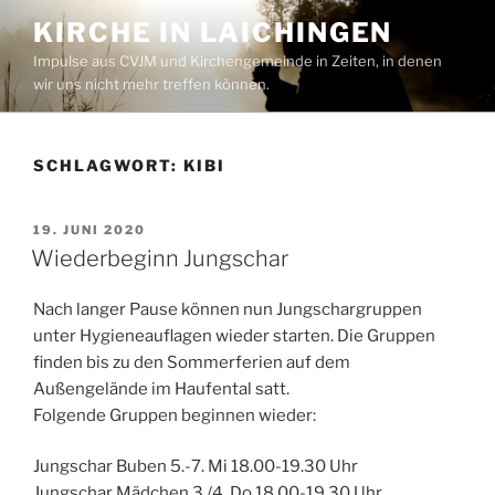
Zum
KIRCHE IN LAICHINGEN
Inhalt
Impulse aus CVJM und Kirchengemeinde in Zeiten, in denen
springen
wir uns nicht mehr treffen können.
SCHLAGWORT:
KIBI
VERÖFFENTLICHT
19. JUNI 2020
AM
Wiederbeginn Jungschar
Nach langer Pause können nun Jungschargruppen
unter Hygieneauflagen wieder starten. Die Gruppen
finden bis zu den Sommerferien auf dem
Außengelände im Haufental satt.
Folgende Gruppen beginnen wieder:
Jungschar Buben 5.-7. Mi 18.00-19.30 Uhr
Jungschar Mädchen 3./4. Do 18.00-19.30 Uhr