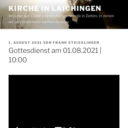
Zum
KIRCHE IN LAICHINGEN
Inhalt
Impulse aus CVJM und Kirchengemeinde in Zeiten, in denen
springen
wir uns nicht mehr treffen können.
VERÖFFENTLICHT
1. AUGUST 2021
VON
FRANK STEISSLINGER
AM
Gottesdienst am 01.08.2021 |
10:00