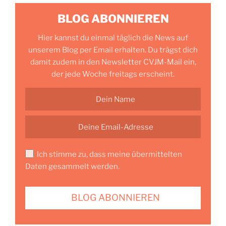
BLOG ABONNIEREN
Hier kannst du einmal täglich die News auf
unserem Blog per Email erhalten. Du trägst dich
damit zudem in den Newsletter CVJM-Mail ein,
der jede Woche freitags erscheint.
Ich stimme zu, dass meine übermittelten
Daten gesammelt werden.