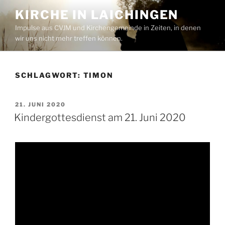
Zum
KIRCHE IN LAICHINGEN
Inhalt
Impulse aus CVJM und Kirchengemeinde in Zeiten, in denen
springen
wir uns nicht mehr treffen können.
SCHLAGWORT:
TIMON
VERÖFFENTLICHT
21. JUNI 2020
AM
Kindergottesdienst am 21. Juni 2020