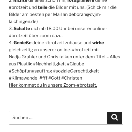
2.
Richte
dir alles schön hin,
fotografiere
deine
#brotzeit und
teile
die Bilder mit uns. (Schick mir die
Bilder am besten per Mail an
deborah@cvjm-
laichingen.de
)
3.
Schalte
dich ab 18.00 Uhr bei unserer online-
#brotzeit über zoom dazu.
4.
Genieße
deine #brotzeit zuhause und
wirke
gleichzeitig an unserer online-#brotzeit mit.
Nadja Gruhler und Chris talken unter dem Titel – Alles
aus Plastik: #Nachhaltigkeit #Glaube
#Schöpfungsauftrag #sozialeGerechtigkeit
#Klimawandel #fff #Gott #Christen
Hier kommst du in unsere Zoom-#brotzeit.
Suchen
Suche
nach: