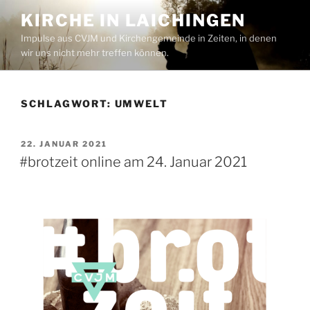
Zum
KIRCHE IN LAICHINGEN
Inhalt
Impulse aus CVJM und Kirchengemeinde in Zeiten, in denen
springen
wir uns nicht mehr treffen können.
SCHLAGWORT:
UMWELT
VERÖFFENTLICHT
22. JANUAR 2021
AM
#brotzeit online am 24. Januar 2021