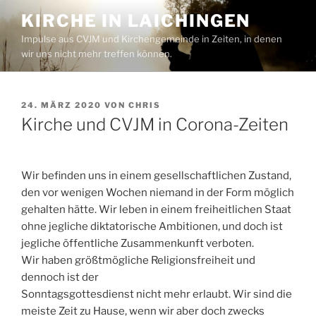
Zum
KIRCHE IN LAICHINGEN
Inhalt
Impulse aus CVJM und Kirchengemeinde in Zeiten, in denen
springen
wir uns nicht mehr treffen können.
VERÖFFENTLICHT
24. MÄRZ 2020
VON
CHRIS
AM
Kirche und CVJM in Corona-Zeiten
Wir befinden uns in einem gesellschaftlichen Zustand,
den vor wenigen Wochen niemand in der Form möglich
gehalten hätte. Wir leben in einem freiheitlichen Staat
ohne jegliche diktatorische Ambitionen, und doch ist
jegliche öffentliche Zusammenkunft verboten.
Wir haben größtmögliche Religionsfreiheit und
dennoch ist der
Sonntagsgottesdienst nicht mehr erlaubt. Wir sind die
meiste Zeit zu Hause, wenn wir aber doch zwecks