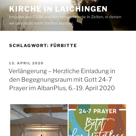
Zum
KIRCHE IN LAICHINGEN
Inhalt
Impulse aus CVJM und Kirchengemeinde in Zeiten, in denen
springen
wir uns nicht mehr treffen können.
SCHLAGWORT:
FÜRBITTE
VERÖFFENTLICHT
13. APRIL 2020
AM
Verlängerung – Herzliche Einladung in
den Begegnungsraum mit Gott 24-7
Prayer im AlbanPlus, 6.-19. April 2020