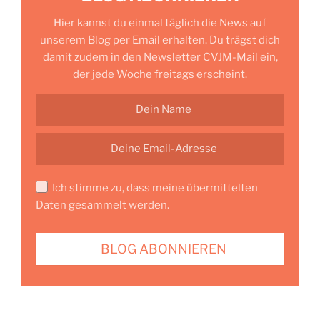
Hier kannst du einmal täglich die News auf
unserem Blog per Email erhalten. Du trägst dich
damit zudem in den Newsletter CVJM-Mail ein,
der jede Woche freitags erscheint.
Ich stimme zu, dass meine übermittelten
Daten gesammelt werden.