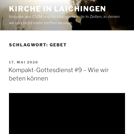
Zum
KIRCHE IN LAICHINGEN
Inhalt
Impulse aus CVJM und Kirchengemeinde in Zeiten, in denen
springen
wir uns nicht mehr treffen können.
SCHLAGWORT:
GEBET
VERÖFFENTLICHT
17. MAI 2020
AM
Kompakt-Gottesdienst #9 – Wie wir
beten können