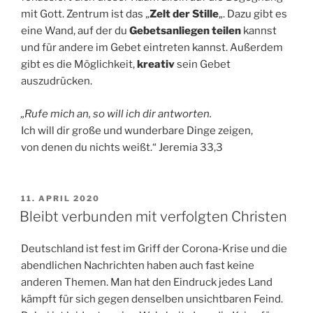
mit Gott. Zentrum ist das „
Zelt der Stille
„. Dazu gibt es
eine Wand, auf der du
Gebetsanliegen teilen
kannst
und für andere im Gebet eintreten kannst. Außerdem
gibt es die Möglichkeit,
kreativ
sein Gebet
auszudrücken.
„Rufe mich an, so will ich dir antworten.
Ich will dir große und wunderbare Dinge zeigen,
von denen du nichts weißt.“ Jeremia 33,3
VERÖFFENTLICHT
11. APRIL 2020
AM
Bleibt verbunden mit verfolgten Christen
Deutschland ist fest im Griff der Corona-Krise und die
abendlichen Nachrichten haben auch fast keine
anderen Themen. Man hat den Eindruck jedes Land
kämpft für sich gegen denselben unsichtbaren Feind.