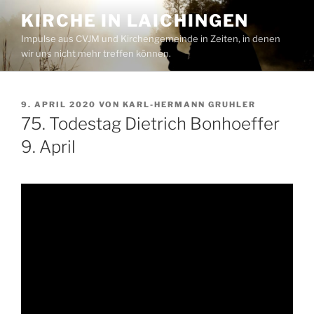
Zum
KIRCHE IN LAICHINGEN
Inhalt
Impulse aus CVJM und Kirchengemeinde in Zeiten, in denen
springen
wir uns nicht mehr treffen können.
VERÖFFENTLICHT
9. APRIL 2020
VON
KARL-HERMANN GRUHLER
AM
75. Todestag Dietrich Bonhoeffer
9. April