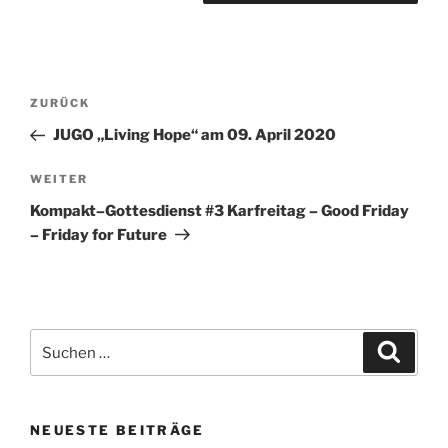
Beitragsnavigation
Vorheriger
ZURÜCK
Beitrag
JUGO „Living Hope“ am 09. April 2020
Nächster
WEITER
Beitrag
Kompakt–Gottesdienst #3 Karfreitag – Good Friday
– Friday for Future
Suchen
Suche
nach:
NEUESTE BEITRÄGE