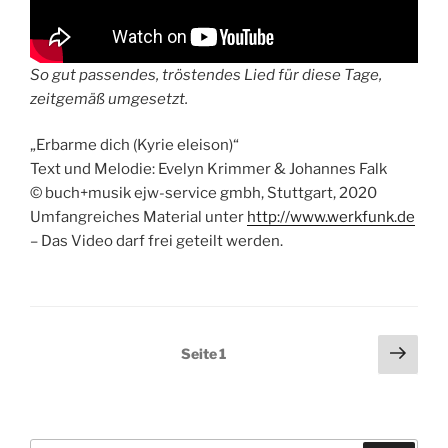
So gut passendes, tröstendes Lied für diese Tage,
zeitgemäß umgesetzt.
„Erbarme dich (Kyrie eleison)“
Text und Melodie: Evelyn Krimmer & Johannes Falk
© buch+musik ejw-service gmbh, Stuttgart, 2020
Umfangreiches Material unter
http://www.werkfunk.de
– Das Video darf frei geteilt werden.
Seitennummerierung
Näch
Seite
1
Seit
der
Beiträge