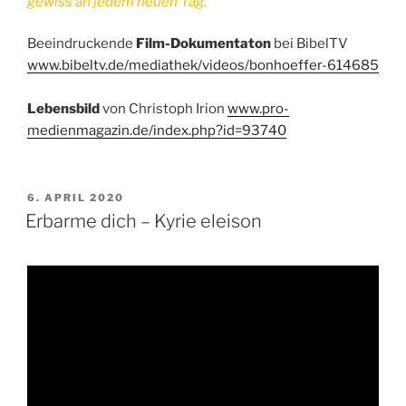
gewiss an jedem neuen Tag.
Beeindruckende
Film-Dokumentaton
bei BibelTV
www.bibeltv.de/mediathek/videos/bonhoeffer-614685
Lebensbild
von Christoph Irion
www.pro-
medienmagazin.de/index.php?id=93740
VERÖFFENTLICHT
6. APRIL 2020
AM
Erbarme dich – Kyrie eleison