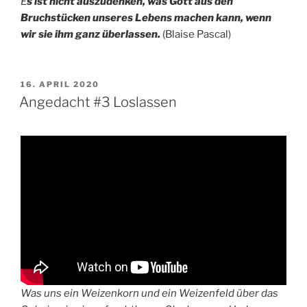
E
s ist nicht auszudenken, was Gott aus den
Bruchstücken unseres Lebens machen kann, wenn
wir sie ihm ganz überlassen.
(Blaise Pascal)
VERÖFFENTLICHT
16. APRIL 2020
AM
Angedacht #3 Loslassen
Was uns ein Weizenkorn und ein Weizenfeld über das