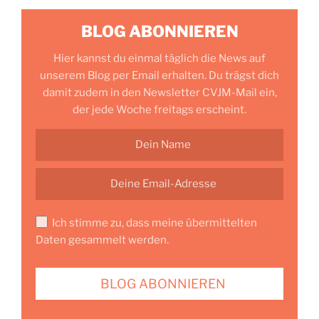
BLOG ABONNIEREN
Hier kannst du einmal täglich die News auf
unserem Blog per Email erhalten. Du trägst dich
damit zudem in den Newsletter CVJM-Mail ein,
der jede Woche freitags erscheint.
Ich stimme zu, dass meine übermittelten
Daten gesammelt werden.