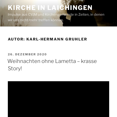
Zum
KIRCHE IN LAICHINGEN
Inhalt
Impulse aus CVJM und Kirchengemeinde in Zeiten, in denen
springen
wir uns nicht mehr treffen können.
AUTOR:
KARL-HERMANN GRUHLER
VERÖFFENTLICHT
26. DEZEMBER 2020
AM
Weihnachten ohne Lametta – krasse
Story!