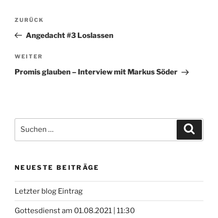
Beitragsnavigation
Vorheriger
ZURÜCK
Beitrag
Angedacht #3 Loslassen
Nächster
WEITER
Beitrag
Promis glauben – Interview mit Markus Söder
Suchen
Suche
nach:
NEUESTE BEITRÄGE
Letzter blog Eintrag
Gottesdienst am 01.08.2021 | 11:30