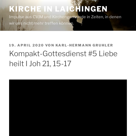
Zum
KIRCHE IN LAICHINGEN
Inhalt
Impulse aus CVJM und Kirchengemeinde in Zeiten, in denen
springen
wir uns nicht mehr treffen können.
VERÖFFENTLICHT
19. APRIL 2020
VON
KARL-HERMANN GRUHLER
AM
Kompakt-Gottesdienst #5 Liebe
heilt I Joh 21, 15-17