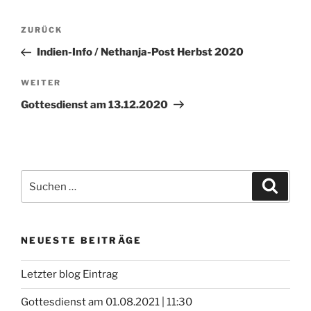
Beitragsnavigation
Vorheriger
ZURÜCK
Beitrag
Indien-Info / Nethanja-Post Herbst 2020
Nächster
WEITER
Beitrag
Gottesdienst am 13.12.2020
Suchen
Suche
nach:
NEUESTE BEITRÄGE
Letzter blog Eintrag
Gottesdienst am 01.08.2021 | 11:30