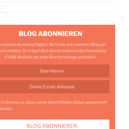
t
BLOG ABONNIEREN
er kannst du einmal täglich die News auf unserem Blog per
ail erhalten. Du trägst dich damit zudem in den Newsletter
CVJM-Mail ein, der jede Woche freitags erscheint.
Ich stimme zu, dass meine übermittelten Daten gesammelt
werden.