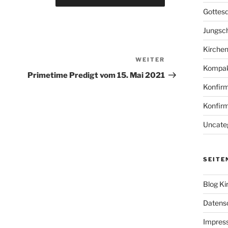
Gottesd
Jungsc
Kirche
WEITER
Nächster
Kompak
Beitrag
Primetime Predigt vom 15. Mai 2021
Konfir
Konfir
Uncate
SEITE
Blog Ki
Datens
Impres