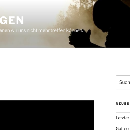
NGEN
nen wir uns nicht mehr treffen können.
Suchen
nach:
NEUES
Letzter
Gottesd