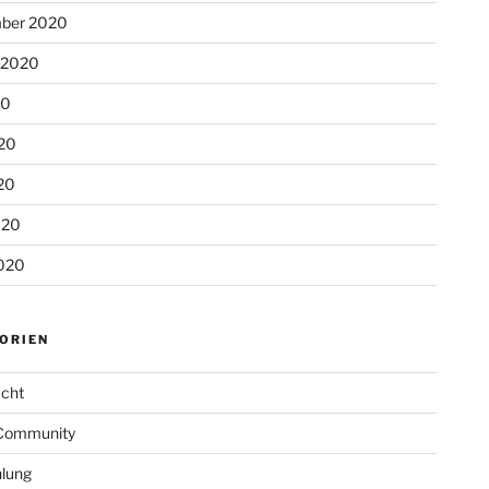
ber 2020
 2020
20
020
20
020
020
ORIEN
cht
Community
lung