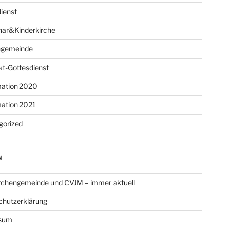
ienst
har&Kinderkirche
ngemeinde
t-Gottesdienst
mation 2020
mation 2021
gorized
N
rchengemeinde und CVJM – immer aktuell
chutzerklärung
sum