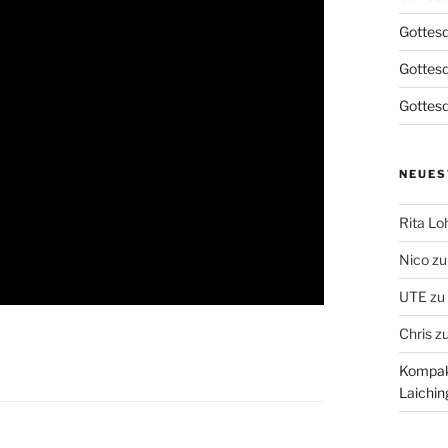
Gottesd
Gottes
Gottesd
NEUES
Rita L
Nico
z
UTE
zu
Chris
z
Kompakt
Laichin