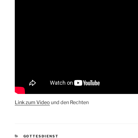
Link zum Video
und den Rechten
KATEGORIEN
GOTTESDIENST