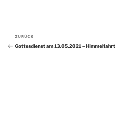
Beitragsnavigation
Vorheriger
ZURÜCK
Beitrag
Gottesdienst am 13.05.2021 – Himmelfahrt