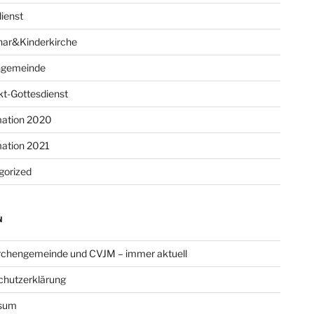
ienst
har&Kinderkirche
ngemeinde
t-Gottesdienst
mation 2020
mation 2021
gorized
N
rchengemeinde und CVJM – immer aktuell
chutzerklärung
sum