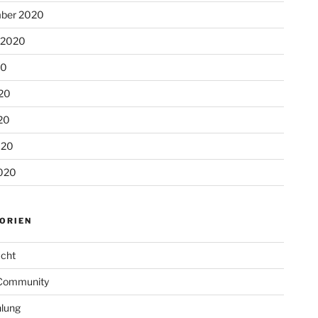
ber 2020
 2020
20
020
20
020
020
ORIEN
cht
Community
lung