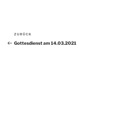
Beitragsnavigation
Vorheriger
ZURÜCK
Beitrag
Gottesdienst am 14.03.2021