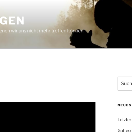
NGEN
nen wir uns nicht mehr treffen können.
Suchen
nach:
NEUES
Letzter
Gottesd