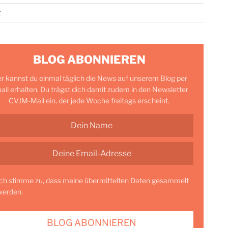
t
BLOG ABONNIEREN
er kannst du einmal täglich die News auf unserem Blog per
ail erhalten. Du trägst dich damit zudem in den Newsletter
CVJM-Mail ein, der jede Woche freitags erscheint.
Ich stimme zu, dass meine übermittelten Daten gesammelt
werden.