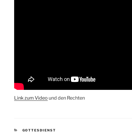
Link zum Video
und den Rechten
KATEGORIEN
GOTTESDIENST