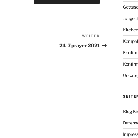
Gottesd
Jungsc
Kirche
WEITER
Nächster
Kompak
Beitrag
24-7 prayer 2021
Konfir
Konfir
Uncate
SEITE
Blog Ki
Datens
Impres