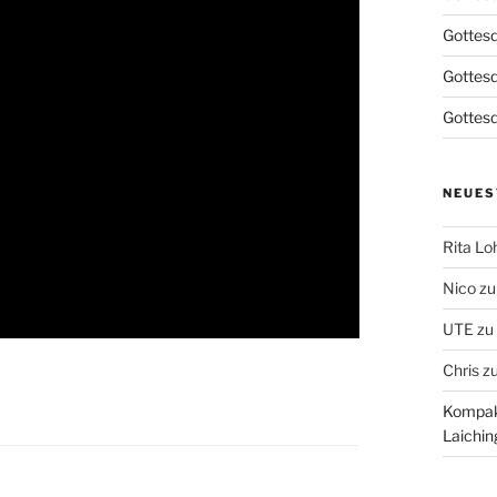
Gottesd
Gottes
Gottesd
NEUES
Rita L
Nico
z
UTE
zu
Chris
z
Kompakt
Laichin