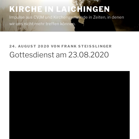
Zum
KIRCHE IN LAICHINGEN
Inhalt
Impulse aus CVJM und Kirchengemeinde in Zeiten, in denen
springen
wir uns nicht mehr treffen können.
VERÖFFENTLICHT
24. AUGUST 2020
VON
FRANK STEISSLINGER
AM
Gottesdienst am 23.08.2020