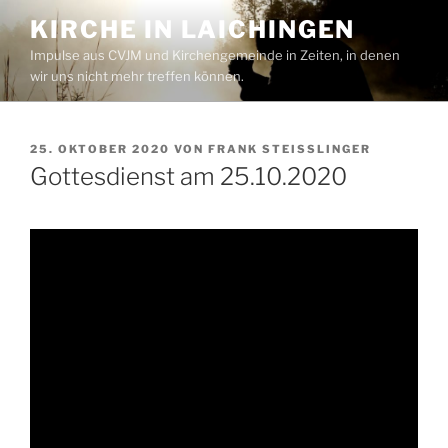
Zum
KIRCHE IN LAICHINGEN
Inhalt
Impulse aus CVJM und Kirchengemeinde in Zeiten, in denen
springen
wir uns nicht mehr treffen können.
VERÖFFENTLICHT
25. OKTOBER 2020
VON
FRANK STEISSLINGER
AM
Gottesdienst am 25.10.2020