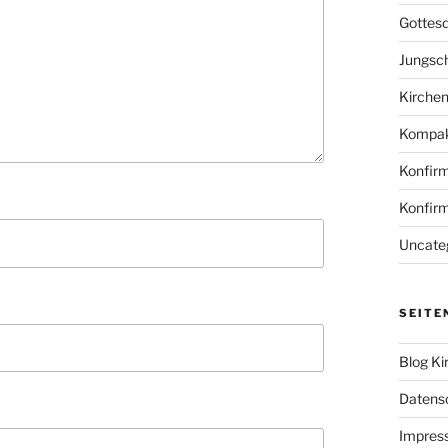
Gottesd
Jungsc
Kirche
Kompak
Konfir
Konfir
Uncate
SEITE
Blog Ki
Datens
Impres