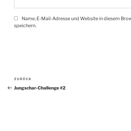
Name, E-Mail-Adresse und Website in diesem Bro
speichern.
Beitragsnavigation
Vorheriger
ZURÜCK
Beitrag
Jungschar-Challenge #2