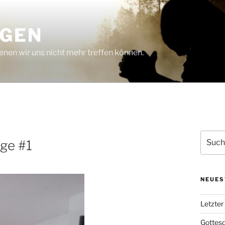
NGEN
nen wir uns nicht mehr treffen können.
Suchen
ge #1
nach:
NEUES
Letzter
Gottesd