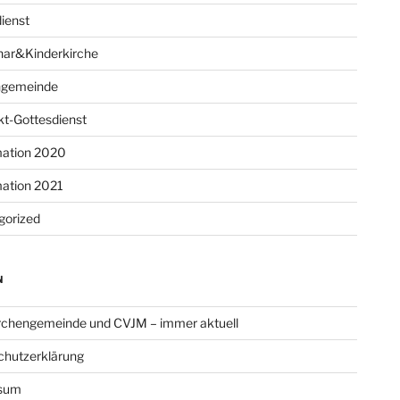
ienst
har&Kinderkirche
ngemeinde
t-Gottesdienst
mation 2020
mation 2021
gorized
N
rchengemeinde und CVJM – immer aktuell
chutzerklärung
sum