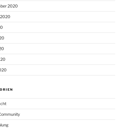
ber 2020
 2020
20
020
20
020
020
ORIEN
cht
Community
lung