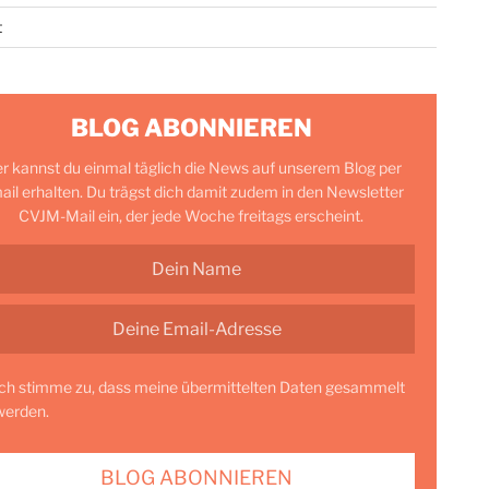
t
BLOG ABONNIEREN
er kannst du einmal täglich die News auf unserem Blog per
ail erhalten. Du trägst dich damit zudem in den Newsletter
CVJM-Mail ein, der jede Woche freitags erscheint.
Ich stimme zu, dass meine übermittelten Daten gesammelt
werden.