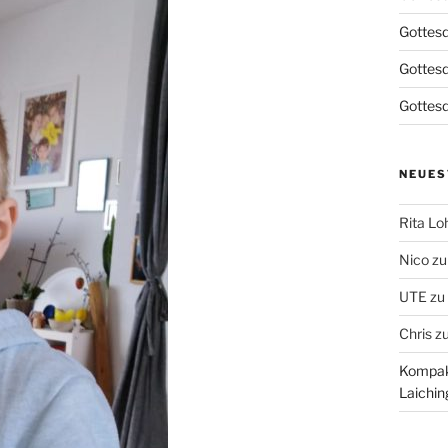
Gottesd
Gottes
Gottesd
NEUES
Rita L
Nico
z
UTE
zu
Chris
z
Kompakt
Laichin