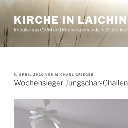
Zum
Inhalt
KIRCHE IN LAICHI
springen
Impulse aus CVJM und Kirchengemeinde in Zeiten, in de
VERÖFFENTLICHT
3. APRIL 2020
VON
MICHAEL GRIEGER
AM
Wochensieger Jungschar-Challen